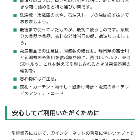
荷造りのコツは、重いものは小さな箱に、軽いものは大
きな箱に詰めると持ち運びが楽です。
洗濯機・冷蔵庫の水や、石油ストーブの油は必ず抜いて
おきましょう。
最後まで使っていたものが、最初に使うものです。家族
分の食器や食品、衣料などは当日の朝、荷造りしましょ
う。
電気製品での注意は、周波数の確認を。静岡県の富士川
と新潟県の糸魚川を結ぶ線を境に、西は60ヘルツ、東は
50へルツ。これを越えて引越しされるときは電気器具の
確認を。
忘れ物にはご注意。
表札・カーテン・物干し・壁掛け時計・電気の傘・テレ
ビのアンテナ・コード
安心してご利用いただくために
引越業界において、①インターネットの普及に伴いウェブ上で