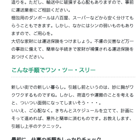
造りを。ただし、輸送中に破損する心配もありますので、事前
に運送業者にご相談ください。
梱包用のダンボールは八百屋、スーパーなどから安く分けても
らうこともできます。しかし、なかにはシンの弱いものもあり
ますので、ご用心を。
大切な家財には運送保険をつけましょう。不慮の災害など万一
の事故に備えて、簡単な手続きで家財が補償される運送保険を
おつけください。
こんな手順でワン・ツー・スリー
新しい街での新しい暮らし。引越し前というのは、妙に胸がワ
クワクするものですね。しかし、荷造りや運搬のことを考える
と、ついつい面倒になってしまいそう・・・。
いいえ、ご心配なく。きちんとスケジュールを立てて、計画に
そって進めれば、意外と簡単に済むものです。お教えします、
引越し上手のテクニック。
最初に、仕事の手順をしっかりチェック