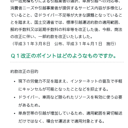
の一括見積もりによる引越業者の選択、単身引越への対応等、
消費者ニーズや引越事業者が提供するサービス内容が多様化し
ていること、②ドライバー不足等が大きな課題となっているこ
とを踏まえ、国土交通省では、標準引越運送約款の適用範囲、
解約手数料又は延期手数料の料率等を改正した後、今般、商法
の改正に伴い、一部約款を改正いたしました。
（平成３１年３月８日 公布、平成３１年４月１日 施行）
Ｑ１改正のポイントはどのようなものですか。
約款改正の目的
現下の労働力不足を踏まえ、インターネットの普及で手軽
にキャンセルが可能となったことなどを抑止する。
ドライバー、車両など限られたリソースを有効に使う必要
があるため。
単身世帯の引越が増加しているため、適用範囲を貸切輸送
だけではなく、積合せ運送まで適用対象とする。