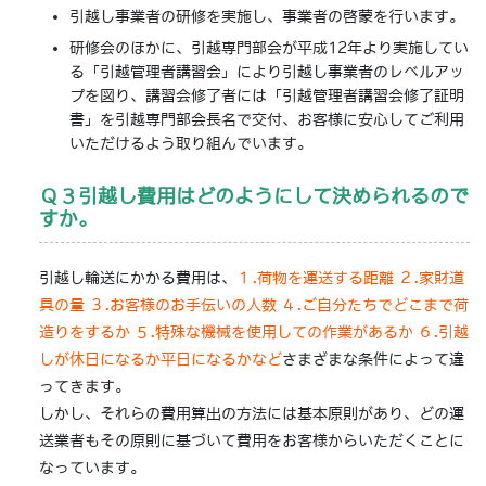
引越し事業者の研修を実施し、事業者の啓蒙を行います。
研修会のほかに、引越専門部会が平成12年より実施してい
る「引越管理者講習会」により引越し事業者のレベルアッ
プを図り、講習会修了者には「引越管理者講習会修了証明
書」を引越専門部会長名で交付、お客様に安心してご利用
いただけるよう取り組んでいます。
Ｑ３引越し費用はどのようにして決められるので
すか。
引越し輪送にかかる費用は、
１.荷物を運送する距離 ２.家財道
具の量 ３.お客様のお手伝いの人数 ４.ご自分たちでどこまで荷
造りをするか ５.特殊な機械を使用しての作業があるか ６.引越
しが休日になるか平日になるかなど
さまざまな条件によって違
ってきます。
しかし、それらの費用算出の方法には基本原則があり、どの運
送業者もその原則に基づいて費用をお客様からいただくことに
なっています。