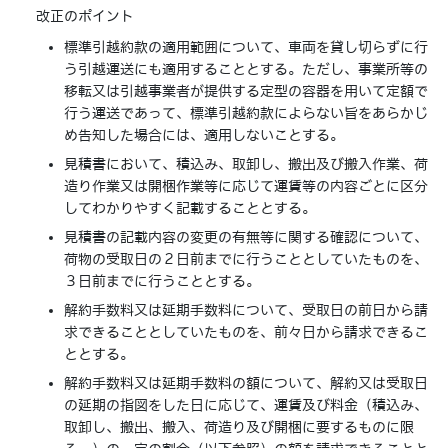
改正のポイント
標準引越約款の適用範囲について、車両を貸し切らずに行
う引越運送にも適用することとする。ただし、事業所等の
移転又は引越事業者が提供する定型の容器を用いて定額で
行う運送であって、標準引越約款によらない旨をあらかじ
め告知した場合には、適用しないことする。
見積書において、積込み、取卸し、搬出及び搬入作業、荷
造り作業又は開梱作業等に応じて運賃等の内容ごとに区分
してわかりやすく記載することとする。
見積書の記載内容の変更の有無等に関する確認について、
荷物の受取日の２日前までに行うこととしていたものを、
３日前までに行うこととする。
解約手数料又は延期手数料について、受取日の前日から請
求できることとしていたものを、前々日から請求できるこ
ととする。
解約手数料又は延期手数料の額について、解約又は受取日
の延期の指図をした日に応じて、運賃及び料金（積込み、
取卸し、搬出、搬入、荷造り及び開梱に要するものに限