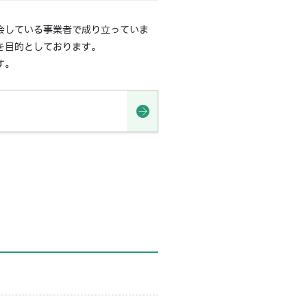
会している事業者で成り立っていま
を目的としております。
す。