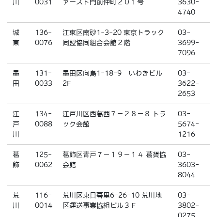
川
0031
ァースト門前仲町２０１号
3630-
4740
城
136-
江東区南砂1-3-20 東京トラック
03-
東
0076
同盟協同組合会館２階
3699-
7096
墨
131-
墨田区向島1-18-9 いわきビル
03-
田
0033
2F
3622-
2653
江
134-
江戸川区西葛西７－２８－８ トラ
03-
戸
0088
ック会館
5674-
川
1216
葛
125-
葛飾区青戸７－１９－１４ 葛貨協
03-
飾
0062
会館
3603-
8044
荒
116-
荒川区東日暮里6-26-10 荒川地
03-
川
0014
区運送事業協組ビル３Ｆ
3802-
0275