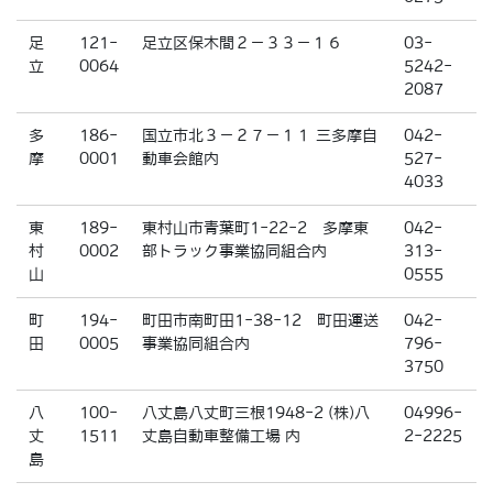
足
121-
足立区保木間２－３３－１６
03-
立
0064
5242-
2087
多
186-
国立市北３－２７－１１ 三多摩自
042-
摩
0001
動車会館内
527-
4033
東
189-
東村山市青葉町1-22-2 多摩東
042-
村
0002
部トラック事業協同組合内
313-
山
0555
町
194-
町田市南町田1-38-12 町田運送
042-
田
0005
事業協同組合内
796-
3750
八
100-
八丈島八丈町三根1948-2 (株)八
04996-
丈
1511
丈島自動車整備工場 内
2-2225
島