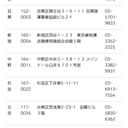
目
152-
目黒区碑文谷３－６－１１ 目黒陸
03-
黒
0003
運事業協組ビル２Ｆ
5701-
9833
新
160-
新宿区四谷１－２３ 東京貨物運
03-
宿
0004
送健康保険組合会館５階
3352-
2225
中
164-
中野区中央５－３８－１３ メゾン
03-
野
0011
ドール臼井Ｂ７０１号室
3382-
9937
杉
167-
杉並区下井草5-11-11
03-
並
0022
6913-
7554
文
111-
台東区西浅草2-23-1 加藤ビル
03-
京
0035
３階
5830-
6362