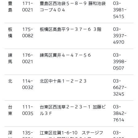
豊
171-
豊島区西池袋５－８－９ 藤和池袋
03-
島
0021
コープ４０４
3981-
5415
板
175-
板橋区高島平９－３７－６ ３階
03-
橋
0082
3937-
4970
練
176-
練馬区貫井４－４７－５６
03-
馬
0021
3998-
0507
北
114-
北区中十条１－２－２３
03-
0032
6627-
3245
台
111-
台東区西浅草２－２３－１ 加藤ビ
03-
東
0035
ル３Ｆ
3842-
7614
深
135-
江東区佐賀1-6-10 ステージフ
03-