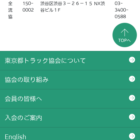
全
150-
渋谷区渋谷３－２６－１５ NX渋
03-
流
0002
谷ビル１F
3400-
協
0588
東京都トラック協会について
協会の取り組み
会員の皆様へ
入会のご案内
English