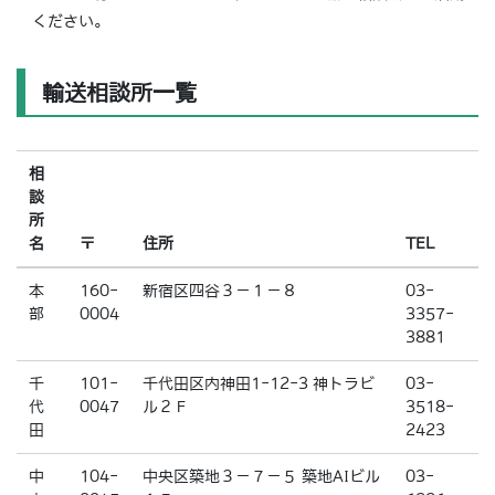
ください。
輸送相談所一覧
相
談
所
名
〒
住所
TEL
本
160-
新宿区四谷３－１－８
03-
部
0004
3357-
3881
千
101-
千代田区内神田1-12-3 神トラビ
03-
代
0047
ル２Ｆ
3518-
田
2423
中
104-
中央区築地３－７－５ 築地AIビル
03-