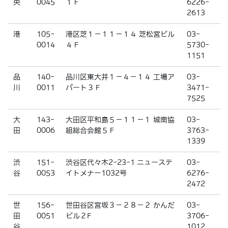
央
0045
１Ｆ
6226-
2613
港
105-
港区芝１－１１－１４ 芝松宮ビル
03-
0014
４Ｆ
5730-
1151
品
140-
品川区東大井１－４－１４ 工場ア
03-
川
0011
パート３Ｆ
3471-
7525
大
143-
大田区平和島５－１１－１ 城南協
03-
田
0006
組総合会館５Ｆ
3763-
1339
渋
151-
渋谷区代々木2-23-1 ニューステ
03-
谷
0053
イトメナー1032号
6276-
2472
世
156-
世田谷区宮坂３－２８－２ かんだ
03-
田
0051
ビル２F
3706-
谷
1012