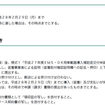
成２８年２月２９日（月）まで
枠に達した場合は、その時点までとする。
き
）後、様式１「平成２７年度ＥＭＳ・ＤＲ用車載器導入補助金交付申
入し、装着事業者による証明（装着取付確認証明欄への記名・押印）と
）に提出する。
受け付けとし、郵送による受け付けは行わない。
ては、平成２８年２月２９日（月）までに導入（装着）及び支払いが
合は、その時点で申請（請求）書類の提出があったものまでとする。
付書類として「領収証の写し」を添付すること。
ース契約書の写し」を添付すること。