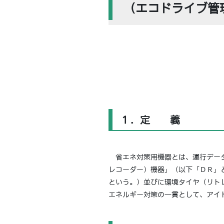
（エコドライブ管理
１．定 義
省エネ対策用機器とは、運行データ
レコーダー）機器」（以下「ＤＲ」
という。）並びに環境タイヤ（リト
エネルギー対策の一貫として、アイ