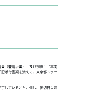
請書（兼請求書）」及び別紙１「車両
下記添付書類を添えて、東京都トラッ
完了していること。但し、締切日以前