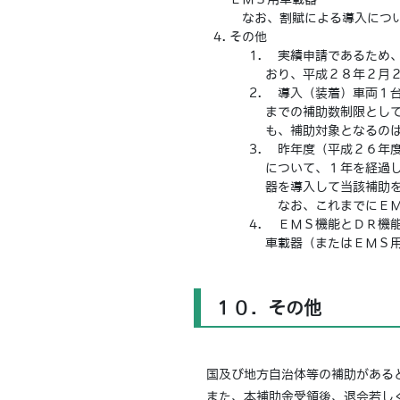
なお、割賦による導入につい
その他
実績申請であるため、
おり、平成２８年２月
導入（装着）車両１台
までの補助数制限とし
も、補助対象となるの
昨年度（平成２６年度
について、１年を経過
器を導入して当該補助
なお、これまでにＥＭ
ＥＭＳ機能とＤＲ機能
車載器（またはＥＭＳ
１０．その他
国及び地方自治体等の補助があると
また、本補助金受領後、退会若しく