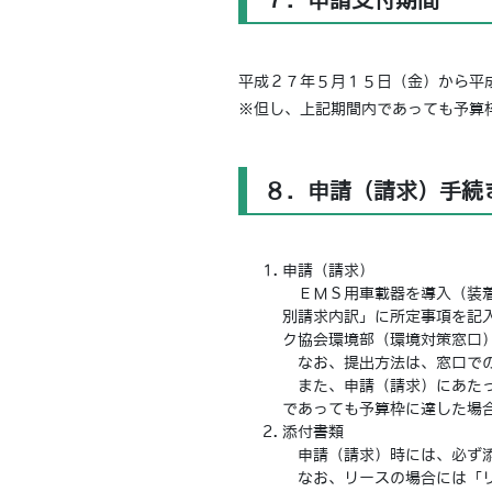
７．申請受付期間
平成２７年５月１５日（金）から平
※但し、上記期間内であっても予算
８．申請（請求）手続
申請（請求）
ＥＭＳ用車載器を導入（装着
別請求内訳」に所定事項を記
ク協会環境部（環境対策窓口
なお、提出方法は、窓口での
また、申請（請求）にあたっ
であっても予算枠に達した場
添付書類
申請（請求）時には、必ず添
なお、リースの場合には「リ