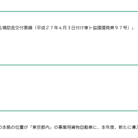
補助金交付要綱（平成２７年４月３日付け東ト協環環発第９７号）」
本拠の位置が「東京都内」の事業用貨物自動車に、本年度、新たに導