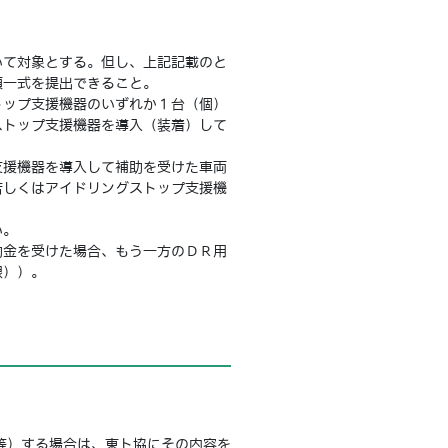
て対象とする。但し、上記記載のと
類一式を提出できること。
ップ支援機器のいずれか１台（個）
ストップ支援機器を導入（装着）して
援機器を導入して補助を受けた車両
若しくはアイドリングストップ支援機
い。
金を受けた場合、もう一方のＤＲ用
限））。
等）する場合は、東ト協にその内容を