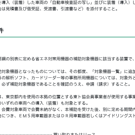
導入（装着）した車両の「自動車検査証の写し」並びに装着（導入）
合は見積書及び借受証、受渡書、引渡書など）を添付すること。
件
綱の別表に定める省エネ対策用機器の補助対象機器に該当する装置で
対象機器となったものについては、その都度、「対象機器一覧」に追
の解析ソフト、カードリーダー等の事務所用機器については、対象外
必ず補助対象機器であることを確認のうえ、申請（請求）すること。
、東京都内を使用の本拠の位置とする東ト協会員事業者が使用する事
のいずれの車両への導入（装着）も対象とする。
会費対象車両で会費未納がなく、本補助を受けた後、別に定める期間
につき、ＥＭＳ用車載器またはＤＲ用車載器若しくはアイドリングス
………………………………… 買い取りまたはリース