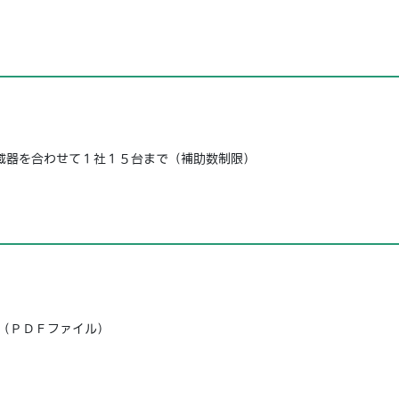
載器を合わせて１社１５台まで（補助数制限）
。
（ＰＤＦファイル）