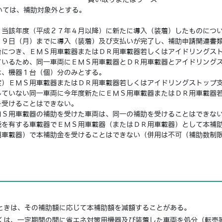
ては、補助対象外とする。
当該年度（平成２７年４月以降）に新たに導入（装着）したものについ
２９日（月）までに導入（装着）及び支払いが完了し、補助申請関連書
につき、ＥＭＳ用車載器またはＤＲ用車載器若しくはアイドリングスト
ているため、同一車両にＥＭＳ用車載器とＤＲ用車載器とアイドリング
は、機器１台（個）分のみとする。
）ＥＭＳ用車載器またはＤＲ用車載器若しくはアイドリングストップ支
していない同一車両に今年度新たにＥＭＳ用車載器またはＤＲ用車載器
を受けることはできない。
Ｓ用車載器の補助を受けた車両は、同一の補助を受けることはできな
を有する車載器でＥＭＳ用車載器（またはＤＲ用車載器）として本補助
用車載器）で本補助金を受けることはできない（併用は不可（補助数制
きは、その補助額に応じて本補助額を減額することがある。
は、一定期間の間に省エネ対策用機器及び装着した車両を処分（転売