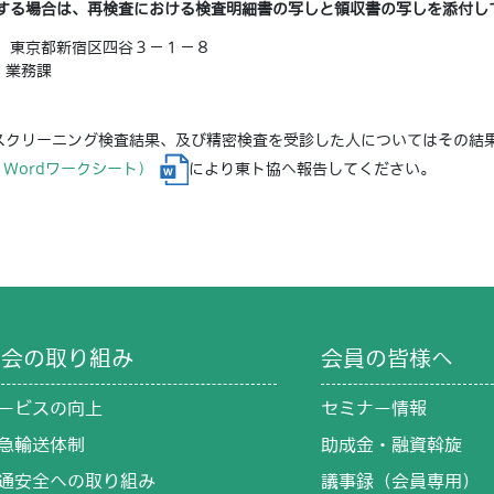
求する場合は、再検査における検査明細書の写しと領収書の写しを添付し
 東京都新宿区四谷３－１－８
 業務課
クリーニング検査結果、及び精密検査を受診した人についてはその結
Wordワークシート）
により東ト協へ報告してください。
協会の取り組み
会員の皆様へ
ービスの向上
セミナー情報
急輸送体制
助成金・融資斡旋
通安全への取り組み
議事録（会員専用）