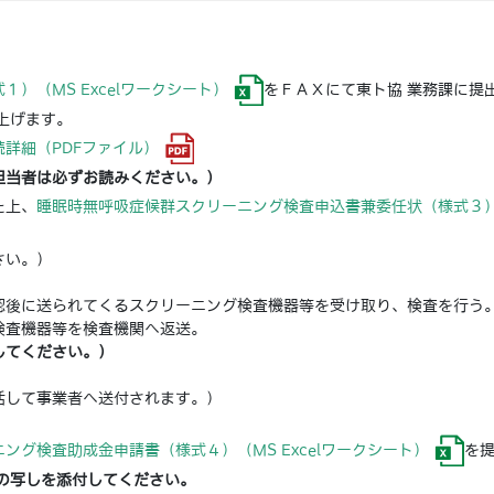
１）（MS Excelワークシート）
をＦＡＸにて東ト協 業務課に提
上げます。
続詳細（PDFファイル）
担当者は必ずお読みください。）
た上、
睡眠時無呼吸症候群スクリーニング検査申込書兼委任状（様式３）（M
さい。）
。
認後に送られてくるスクリーニング検査機器等を受け取り、検査を行う
検査機器等を検査機関へ返送。
してください。）
。
括して事業者へ送付されます。）
ング検査助成金申請書（様式４）（MS Excelワークシート）
を
の写しを添付してください。