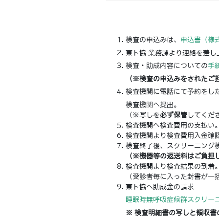
検査の申込みは、
申込書（様式
東ト協 業務課より連絡を差し
検査・助成内容についての
手
（※検査の申込みをされたご
検査機関に電話にて予約をし
検査機関へ提出。
（※写しを
必ず保管
してくだ
検査機関へ検査費用の支払い
検査機関より検査費用入金確
検査終了後、スクリーニング
（※機器等の返送料はご負担
検査機関より検査結果の到着
（受診者毎に入った封書が一
東ト協へ助成金の請求
睡眠時無呼吸症候群スクリーニ
※ 検査明細書の写しと領収書