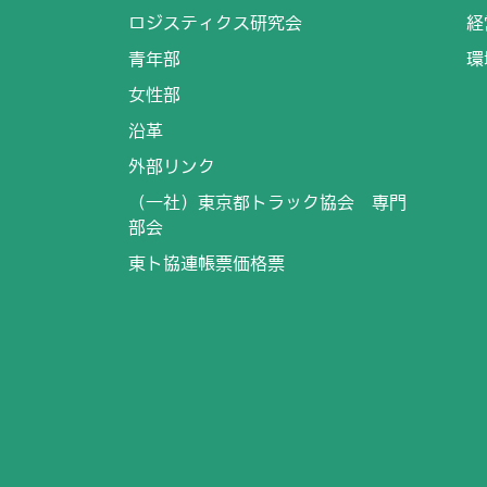
ロジスティクス研究会
経
青年部
環
女性部
沿革
外部リンク
（一社）東京都トラック協会 専門
部会
東ト協連帳票価格票