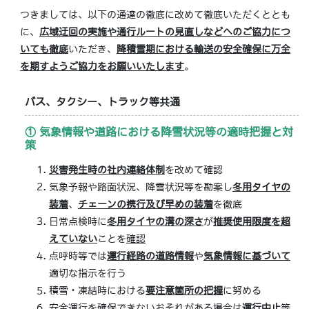
つきましては、以下の通達の徹底に改めて徹底いただくととも
に、
広域迂回の実施や通行ルートの見直しなどへのご協力につ
いても徹底
いただき、
降積雪期における輸送の安全確保に万全
を期すようご協力をお願いいたします
。
バス、タクシー、トラック等共通
① 気象情報や道路における降雪状況等の適時把握と対
策
災害発生時の社内連絡体制
を改めて確認
気象予報や路面状況、降雪状況等を勘案し
冬用タイヤの
装着
、
チェーンの携行及び早めの装着
を徹底
日常点検時に
冬用タイヤの溝の深さ
が
推奨使用限度を超
えていない
ことを
確認
点呼時等では
運行経路の道路情報
や
気象情報に基づいて
適切な指示を行う
積雪・凍結時における
要注意箇所の把握
に努める
安全運行を確保できないおそれ
がある場合は
運行中止
等