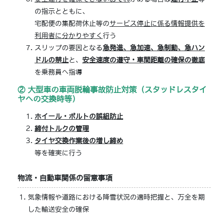
の指示とともに、
宅配便の集配荷休止等の
サービス停止に係る情報提供を
利用者に分かりやすく
行う
スリップの要因となる
急発進、急加速、急制動、急ハン
ドルの禁止
と、
安全速度の遵守・車間距離の確保の徹底
を乗務員へ指導
② 大型車の車両脱輪事故防止対策（スタッドレスタイ
ヤへの交換時等）
ホイール・ボルトの誤組防止
締付トルクの管理
タイヤ交換作業後の増し締め
等を確実に行う
物流・自動車関係の留意事項
気象情報や道路における降雪状況の適時把握と、万全を期
した輸送安全の確保