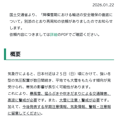
2026.01.22
国土交通省より、「降積雪期における輸送の安全確保の徹底に
ついて」別添のとおり再周知の依頼がありましたのでお知らせ
します。
依頼内容につきましては
詳細
のPDFでご確認ください。
概要
気象庁によると、日本付近は２５日（日）頃にかけて、強い冬
型の気圧配置が数日間続き、平地でも大雪をもたらす傾向が見
受けられ、寒気の影響が長引く可能性があります。
これにより、
暴風雪、猛ふぶきや吹きだまりによる交通障害、
高波に警戒が必要
です。また、
大雪に注意・警戒が必要
です。
加えて、
今後発表する早期注意情報、気象情報、警報・注意報
に留意してください
。