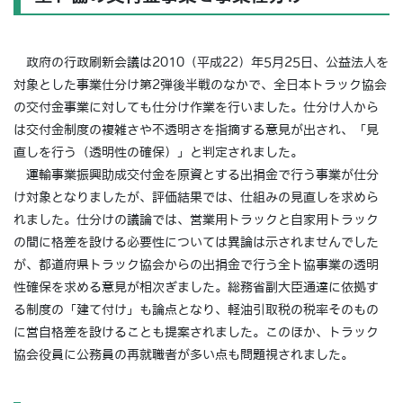
政府の行政刷新会議は2010（平成22）年5月25日、公益法人を
対象とした事業仕分け第2弾後半戦のなかで、全日本トラック協会
の交付金事業に対しても仕分け作業を行いました。仕分け人から
は交付金制度の複雑さや不透明さを指摘する意見が出され、「見
直しを行う（透明性の確保）」と判定されました。
運輸事業振興助成交付金を原資とする出捐金で行う事業が仕分
け対象となりましたが、評価結果では、仕組みの見直しを求めら
れました。仕分けの議論では、営業用トラックと自家用トラック
の間に格差を設ける必要性については異論は示されませんでした
が、都道府県トラック協会からの出捐金で行う全ト協事業の透明
性確保を求める意見が相次ぎました。総務省副大臣通達に依拠す
る制度の「建て付け」も論点となり、軽油引取税の税率そのもの
に営自格差を設けることも提案されました。このほか、トラック
協会役員に公務員の再就職者が多い点も問題視されました。