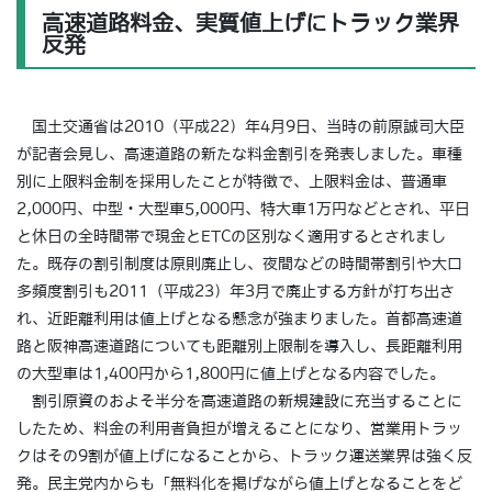
高速道路料金、実質値上げにトラック業界
反発
国土交通省は2010（平成22）年4月9日、当時の前原誠司大臣
が記者会見し、高速道路の新たな料金割引を発表しました。車種
別に上限料金制を採用したことが特徴で、上限料金は、普通車
2,000円、中型・大型車5,000円、特大車1万円などとされ、平日
と休日の全時間帯で現金とETCの区別なく適用するとされまし
た。既存の割引制度は原則廃止し、夜間などの時間帯割引や大口
多頻度割引も2011（平成23）年3月で廃止する方針が打ち出さ
れ、近距離利用は値上げとなる懸念が強まりました。首都高速道
路と阪神高速道路についても距離別上限制を導入し、長距離利用
の大型車は1,400円から1,800円に値上げとなる内容でした。
割引原資のおよそ半分を高速道路の新規建設に充当することに
したため、料金の利用者負担が増えることになり、営業用トラッ
クはその9割が値上げになることから、トラック運送業界は強く反
発。民主党内からも「無料化を掲げながら値上げとなることをど