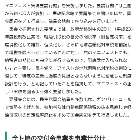
マニフェスト実現要請行動」を実施しました。要請行動には全国
から約700人が参加し、憲政記念館で要請集会を開いたほか、国
会周辺をデモ行進し、議員会館前で座り込みを行いました。
集会で採択された要請文では、政府が検討中の2011（平成23）
年度税制改正案で、軽油引取税の当分の間税率（旧暫定税率）を
環境税化して維持、恒久化し、さらに地球温暖化対策税を創設し
て増税を図ろうとしていることに対し「党のマニフェストにも、
納税者の期待にも完全に逆行するもので、到底受け入れられな
い」と主張し、民主党マニフェストが地球温暖化対策税の創設に
際して「特定の産業に過度の負担とならないように留意した制度
設計を行う」と明記していたことを指摘して、マニフェストの正
しい実現を図るよう強く要望しました。
要請集会には、民主党国会議員も多数出席。ガンバローコール
で気勢を上げた後、参加者らは自動車関係諸税の抜本見直しや軽
油引取税の暫定税率廃止を求めて国会周辺をデモ行進しました。
全ト協の交付金事業を事業仕分け