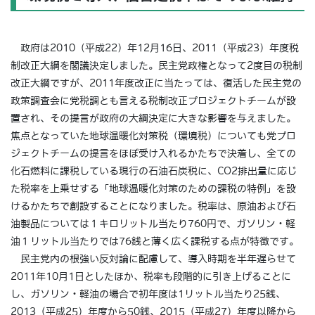
政府は2010（平成22）年12月16日、2011（平成23）年度税
制改正大綱を閣議決定しました。民主党政権となって2度目の税制
改正大綱ですが、2011年度改正に当たっては、復活した民主党の
政策調査会に党税調とも言える税制改正プロジェクトチームが設
置され、その提言が政府の大綱決定に大きな影響を与えました。
焦点となっていた地球温暖化対策税（環境税）についても党プロ
ジェクトチームの提言をほぼ受け入れるかたちで決着し、全ての
化石燃料に課税している現行の石油石炭税に、CO2排出量に応じ
た税率を上乗せする「地球温暖化対策のための課税の特例」を設
けるかたちで創設することになりました。税率は、原油および石
油製品については１キロリットル当たり760円で、ガソリン・軽
油１リットル当たりでは76銭と薄く広く課税する点が特徴です。
民主党内の根強い反対論に配慮して、導入時期を半年遅らせて
2011年10月1日としたほか、税率も段階的に引き上げることに
し、ガソリン・軽油の場合で初年度は1リットル当たり25銭、
2013（平成25）年度から50銭、2015（平成27）年度以降から