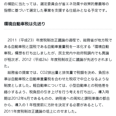
の補助に当たっては、選定委員会が省エネ効果や政策的意義等の
指標に基づいて選定した事業を支援する仕組みとなる予定です。
環境自動車税は先送り
2011（平成23）年度税制改正議論の過程で、総務省が地方税で
ある自動車税と国税である自動車重量税を一本化する「環境自動
車税」構想を打ち出しましたが、民主党内や政府税調内でも異論
が相次ぎ、2012（平成24）年度税制改正に議論が先送りされまし
た。
総務省の提案では、CO2排出量と排気量で税額を決め、負担水
準は自動車税と自動車重量税を合わせた税収で中立となるような
制度としました。軽自動車については、小型自動車との税格差を
縮小するよう、税負担の引き上げを行う考えを打ち出し、導入時
期は2012年4月であるものの、納税者への周知と課税準備の都合
から、導入の１年程度前に方針を決定する必要があるとして、
2011年度税制改正議論の俎上にのせました。