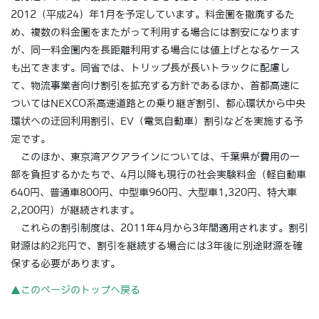
2012（平成24）年1月を予定しています。料金圏を撤廃するた
め、複数の料金圏をまたがって利用する場合には割安になります
が、同一料金圏内を長距離利用する場合には値上げとなるケース
も出てきます。同省では、トリップ長が長いトラックに配慮し
て、物流事業者向け割引を拡充する方針であるほか、首都高速に
ついてはNEXCO系高速道路との乗り継ぎ割引、都心環状から中央
環状への迂回利用割引、EV（電気自動車）割引などを実施する予
定です。
このほか、東京湾アクアラインについては、千葉県が費用の一
部を負担するかたちで、4月以降も現行の社会実験料金（軽自動車
640円、普通車800円、中型車960円、大型車1,320円、特大車
2,200円）が継続されます。
これらの割引制度は、2011年4月から3年間適用されます。割引
財源は約2兆円で、割引を継続する場合には3年後に別途財源を確
保する必要があります。
▲このページのトップへ戻る