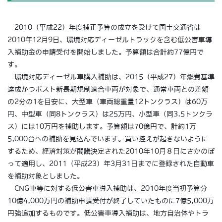
2010（平成22）年度補正予算の成立を受けて国土交通省は
2010年12月9日、環境対応ディーゼルトラックを含む低公害車導
入補助金の申請受付を開始しました。予算額は合計約77億円で
す。
環境対応ディーゼル車購入補助は、2015（平成27）年燃費基準
達成かつポスト新長期規制適合車両が対象で、通常車両との差額
の2分の1を目安に、大型車（車両総重量12トンクラス）は60万
円、中型車（同8トンクラス）は25万円、小型車（同3.5トンクラ
ス）には10万円を補助します。予算額は70億円で、計約1万
5,000台への補助を見込んでいます。買い控えが起きないように
するため、経済対策が閣議決定された2010年10月８日にさかのぼ
って適用し、2011（平成23）年3月31日までに登録された自動車
を補助対象としました。
CNG車等に対する低公害車導入補助は、2010年度当初予算分
10億4,000万円の補助申請受付が終了していたものに7億5,000万
円強追加するものです。低公害車導入補助は、地方自治体やトラ