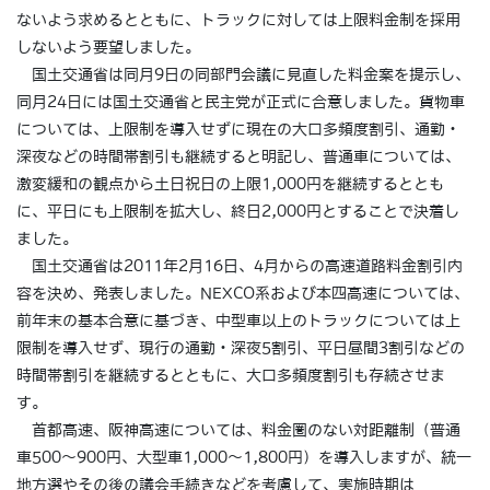
ないよう求めるとともに、トラックに対しては上限料金制を採用
しないよう要望しました。
国土交通省は同月9日の同部門会議に見直した料金案を提示し、
同月24日には国土交通省と民主党が正式に合意しました。貨物車
については、上限制を導入せずに現在の大口多頻度割引、通勤・
深夜などの時間帯割引も継続すると明記し、普通車については、
激変緩和の観点から土日祝日の上限1,000円を継続するととも
に、平日にも上限制を拡大し、終日2,000円とすることで決着し
ました。
国土交通省は2011年2月16日、4月からの高速道路料金割引内
容を決め、発表しました。NEXCO系および本四高速については、
前年末の基本合意に基づき、中型車以上のトラックについては上
限制を導入せず、現行の通勤・深夜5割引、平日昼間3割引などの
時間帯割引を継続するとともに、大口多頻度割引も存続させま
す。
首都高速、阪神高速については、料金圏のない対距離制（普通
車500～900円、大型車1,000～1,800円）を導入しますが、統一
地方選やその後の議会手続きなどを考慮して、実施時期は