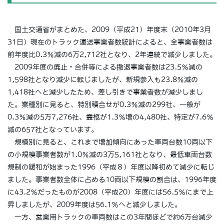
国土交通省がまとめた、2009（平成21）年度末（2010年3月
31日）現在のトラック運送事業者数統計によると、全事業者数は
前年度比0.3％減の6万2,712社となり、2年連続で減少しました。
2009年度の廃止・合併等による撤退事業者数は23.5％減の
1,598社となり減少に転じましたが、新規参入も23.8％減の
1,418社へと減少したため、差し引きで事業者数が減少しまし
た。業種別に見ると、特別積合せが0.3％減の299社、一般が
0.3％減の5万7,276社、霊柩が1.3％増の4,480社、特定が7.6％
減の657社となっています。
規模別に見ると、これまで増加傾向にあった車両台数10両以下
の小規模事業者数が1.0％減の3万5,161社となり、最低車両台数
規制の緩和が始まった1996（平成８）年度以降初めて減少に転じ
ました。事業者数全体に占める10両以下規模の割合は、1996年度
に43.2％だったものが2008（平成20）年度には56.5％にまで上
昇しましたが、2009年度は56.1％へと減少しました。
一方、営業用トラックの車両数はこの3年間ほどで約6万台減少