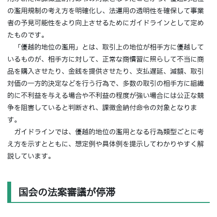
の濫用規制の考え方を明確化し、法運用の透明性を確保して事業
者の予見可能性をより向上させるためにガイドラインとして定め
たものです。
「優越的地位の濫用」とは、取引上の地位が相手方に優越して
いるものが、相手方に対して、正常な商慣習に照らして不当に商
品を購入させたり、金銭を提供させたり、支払遅延、減額、取引
対価の一方的決定などを行う行為で、多数の取引の相手方に組織
的に不利益を与える場合や不利益の程度が強い場合には公正な競
争を阻害していると判断され、課徴金納付命令の対象となりま
す。
ガイドラインでは、優越的地位の濫用となる行為類型ごとに考
え方を示すとともに、想定例や具体例を提示してわかりやすく解
説しています。
国会の法案審議が停滞