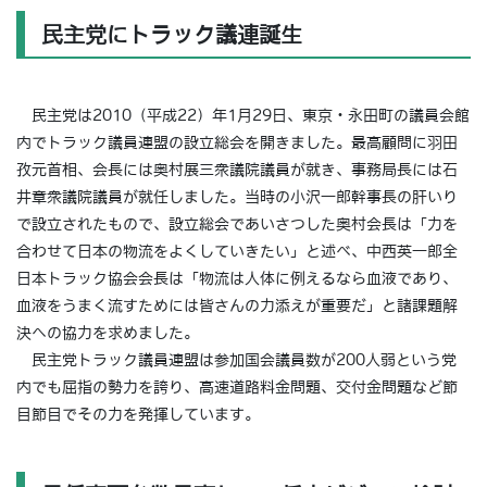
民主党にトラック議連誕生
民主党は2010（平成22）年1月29日、東京・永田町の議員会館
内でトラック議員連盟の設立総会を開きました。最高顧問に羽田
孜元首相、会長には奥村展三衆議院議員が就き、事務局長には石
井章衆議院議員が就任しました。当時の小沢一郎幹事長の肝いり
で設立されたもので、設立総会であいさつした奥村会長は「力を
合わせて日本の物流をよくしていきたい」と述べ、中西英一郎全
日本トラック協会会長は「物流は人体に例えるなら血液であり、
血液をうまく流すためには皆さんの力添えが重要だ」と諸課題解
決への協力を求めました。
民主党トラック議員連盟は参加国会議員数が200人弱という党
内でも屈指の勢力を誇り、高速道路料金問題、交付金問題など節
目節目でその力を発揮しています。