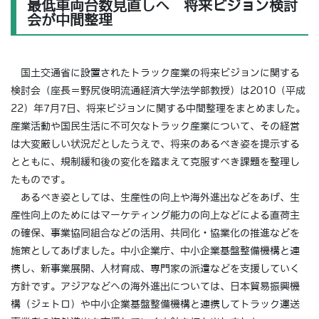
最低車両台数見直しへ 将来ビジョン検討
会が中間整理
国土交通省に設置されたトラック産業の将来ビジョンに関する
検討会（座長＝野尻俊明流通経済大学法学部教授）は2010（平成
22）年7月7日、将来ビジョンに関する中間整理をまとめました。
産業活動や国民生活に不可欠なトラック産業について、その経営
は大変厳しい状況だとしたうえで、将来のあるべき姿を提示する
とともに、規制緩和後の変化を踏まえて克服すべき課題を整理し
たものです。
あるべき姿としては、生産性の向上や海外進出などをあげ、生
産性向上のためにはマーケティング能力の向上などによる直荷主
の確保、事業協同組合などの活用、共同化・協業化の推進などを
施策としてあげました。中小企業庁、中小企業基盤整備機構と連
携し、新事業展開、人材育成、専門家の派遣などを支援していく
方針です。アジアなどへの海外進出については、日本貿易振興機
構（ジェトロ）や中小企業基盤整備機構と連携してトラック運送