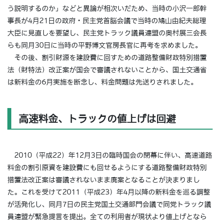
う説明するのか」などと異論が相次いだため、当時の小沢一郎幹
事長が4月21日の政府・民主党首脳会議で当時の鳩山由紀夫総理
大臣に見直しを要望し、民主党トラック議員連盟の奥村展三会長
らも同月30日に当時の平野博文官房長官に再考を求めました。
その後、割引財源を建設費に回すための道路整備財政特別措置
法（財特法）改正案が国会で審議されないことから、国土交通省
は新料金の6月実施を断念し、料金問題は先送りされました。
高速料金、トラックの値上げは回避
2010（平成22）年12月3日の臨時国会の閉幕に伴い、高速道路
料金の割引原資を建設費にも回せるようにする道路整備財政特別
措置法改正案は審議されないまま廃案となることが決まりまし
た。これを受けて2011（平成23）年4月以降の新料金を巡る調整
が活発化し、同月7日の民主党国土交通部門会議で同党トラック議
員連盟が緊急提言を提出。全ての利用者が現状より値上げとなら