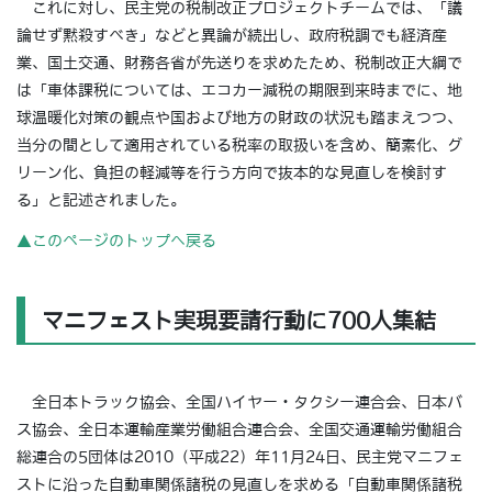
これに対し、民主党の税制改正プロジェクトチームでは、「議
論せず黙殺すべき」などと異論が続出し、政府税調でも経済産
業、国土交通、財務各省が先送りを求めたため、税制改正大綱で
は「車体課税については、エコカー減税の期限到来時までに、地
球温暖化対策の観点や国および地方の財政の状況も踏まえつつ、
当分の間として適用されている税率の取扱いを含め、簡素化、グ
リーン化、負担の軽減等を行う方向で抜本的な見直しを検討す
る」と記述されました。
▲このページのトップへ戻る
マニフェスト実現要請行動に700人集結
全日本トラック協会、全国ハイヤー・タクシー連合会、日本バ
ス協会、全日本運輸産業労働組合連合会、全国交通運輸労働組合
総連合の5団体は2010（平成22）年11月24日、民主党マニフェ
ストに沿った自動車関係諸税の見直しを求める「自動車関係諸税