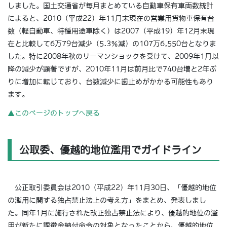
しました。国土交通省が毎月まとめている自動車保有車両数統計
によると、2010（平成22）年11月末現在の営業用貨物車保有台
数（軽自動車、特種用途車除く）は2007（平成19）年12月末現
在と比較して6万79台減少（5.3％減）の107万6,550台となりま
した。特に2008年秋のリーマンショックを受けて、2009年1月以
降の減少が顕著ですが、2010年11月は前月比で740台増と2年ぶ
りに増加に転じており、台数減少に歯止めがかかる可能性もあり
ます。
▲このページのトップへ戻る
公取委、優越的地位濫用でガイドライン
公正取引委員会は2010（平成22）年11月30日、「優越的地位
の濫用に関する独占禁止法上の考え方」をまとめ、発表しまし
た。同年1月に施行された改正独占禁止法により、優越的地位の濫
用が新たに課徴金納付命令の対象となったことから、優越的地位