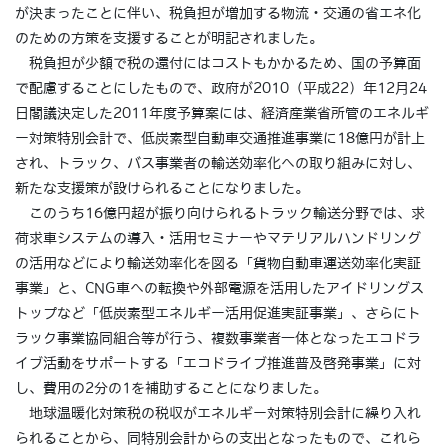
が決まったことに伴い、税負担が増加する物流・交通の省エネ化
のための方策を支援することが明記されました。
税負担が少額で税の還付にはコストもかかるため、国の予算面
で配慮することにしたもので、政府が2010（平成22）年12月24
日閣議決定した2011年度予算案には、経済産業省所管のエネルギ
ー対策特別会計で、低炭素型自動車交通推進事業に18億円が計上
され、トラック、バス事業者の輸送効率化への取り組みに対し、
新たな支援策が設けられることになりました。
このうち16億円超が振り向けられるトラック輸送分野では、求
荷求車システムの導入・活用セミナーやマテリアルハンドリング
の活用などにより輸送効率化を図る「貨物自動車運送効率化実証
事業」と、CNG車への転換や外部電源を活用したアイドリングス
トップなど「低炭素型エネルギー活用促進実証事業」、さらにト
ラック事業協同組合等が行う、複数事業者一体となったエコドラ
イブ活動をサポートする「エコドライブ推進普及啓発事業」に対
し、費用の2分の1を補助することになりました。
地球温暖化対策税の税収がエネルギー対策特別会計に繰り入れ
られることから、同特別会計からの支出となったもので、これら