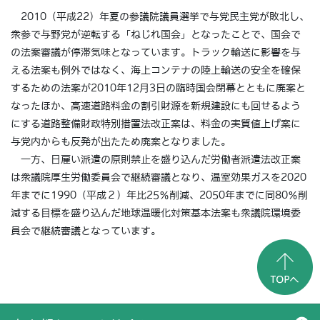
2010（平成22）年夏の参議院議員選挙で与党民主党が敗北し、
衆参で与野党が逆転する「ねじれ国会」となったことで、国会で
の法案審議が停滞気味となっています。トラック輸送に影響を与
える法案も例外ではなく、海上コンテナの陸上輸送の安全を確保
するための法案が2010年12月3日の臨時国会閉幕とともに廃案と
なったほか、高速道路料金の割引財源を新規建設にも回せるよう
にする道路整備財政特別措置法改正案は、料金の実質値上げ案に
与党内からも反発が出たため廃案となりました。
一方、日雇い派遣の原則禁止を盛り込んだ労働者派遣法改正案
は衆議院厚生労働委員会で継続審議となり、温室効果ガスを2020
年までに1990（平成２）年比25％削減、2050年までに同80％削
減する目標を盛り込んだ地球温暖化対策基本法案も衆議院環境委
員会で継続審議となっています。