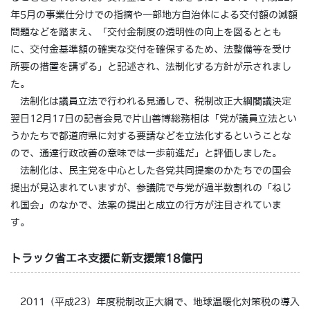
年5月の事業仕分けでの指摘や一部地方自治体による交付額の減額
問題などを踏まえ、「交付金制度の透明性の向上を図るととも
に、交付金基準額の確実な交付を確保するため、法整備等を受け
所要の措置を講ずる」と記述され、法制化する方針が示されまし
た。
法制化は議員立法で行われる見通しで、税制改正大綱閣議決定
翌日12月17日の記者会見で片山善博総務相は「党が議員立法とい
うかたちで都道府県に対する要請などを立法化するということな
ので、通達行政改善の意味では一歩前進だ」と評価しました。
法制化は、民主党を中心とした各党共同提案のかたちでの国会
提出が見込まれていますが、参議院で与党が過半数割れの「ねじ
れ国会」のなかで、法案の提出と成立の行方が注目されていま
す。
トラック省エネ支援に新支援策18億円
2011（平成23）年度税制改正大綱で、地球温暖化対策税の導入