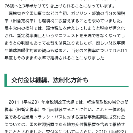
76銭へと3年半かけて引き上げられることになっています。
環境省や全国知事会などは当初、ガソリン・軽油の当分の間税
率（旧暫定税率）も環境税に衣替えすることを求めていました。
民主党内の検討では、環境税に衣替えしてしまうと税率が恒久化
され、暫定税率廃止というマニフェストを実現できなくなってし
まうとの判断もあって衣替えは見送りましたが、厳しい財政事情
や地球温暖化対策の観点も踏まえ、当分の間税率については2011
年度もそのままの水準で維持されることになりました
交付金は継続、法制化方針も
2011（平成23）年度税制改正大綱では、軽油引取税の当分の間
税率（旧暫定税率）を当面継続することに伴い、これと一体の措
置である営業用トラック・バスに対する運輸事業振興助成交付金
については、国の財源措置である地方交付税措置を含めて継続す
ることとされました。交付金についてはさらに、2010（平成22）