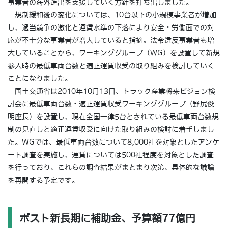
事業者の海外進出を支援していく方針を打ち出しました。
規制緩和後の変化については、10台以下の小規模事業者が増加
し、過当競争の激化と運賃水準の下落により安全・労働面での対
応が不十分な事業者が増大していると指摘。法令違反事業者も増
大していることから、ワーキンググループ（WG）を設置して新規
参入時の最低車両台数と適正運賃収受の取り組みを検討していく
ことになりました。
国土交通省は2010年10月13日、トラック産業将来ビジョン検
討会に最低車両台数・適正運賃収受ワーキンググループ（野尻俊
明座長）を設置し、現在全国一律5台とされている最低車両台数規
制の見直しと適正運賃収受に向けた取り組みの検討に着手しまし
た。WGでは、最低車両台数について8,000社を対象としたアンケ
ート調査を実施し、運賃については500社程度を対象とした調査
を行っており、これらの調査結果がまとまり次第、具体的な議論
を再開する予定です。
ポスト新長期に補助金、予算額77億円