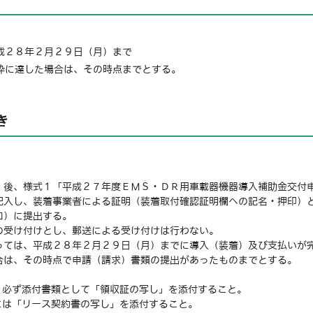
成２８年２月２９日（月）まで
枠に達した場合は、その時点までとする。
き
後、様式１「平成２７年度ＥＭＳ・ＤＲ用車載器機器導入補助金交付
記入し、装着事業者による証明（装着取付確認証明欄への記名・押印）
口）に提出する。
受け付けとし、郵送による受け付けは行わない。
ては、平成２８年２月２９日（月）までに導入（装着）及び支払いが
合は、その時点で申請（請求）書類の提出があったものまでとする。
必ず添付書類として「領収証の写し」を添付すること。
は「リース契約書の写し」を添付すること。