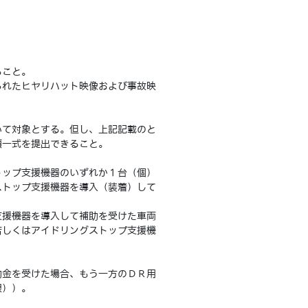
ること。
れたヒヤリハット映像および事故映
て対象とする。但し、上記記載のと
類一式を提出できること。
ップ支援機器のいずれか１台（個）
ストップ支援機器を導入（装着）して
援機器を導入して補助を受けた車両
若しくはアイドリングストップ支援機
金を受けた場合、もう一方のＤＲ用
限））。