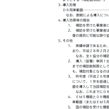
導入形態
ＤＲ用車載器…………………
なお、割賦による導入につい
導入効果等の報告
補助を受けた事業者に
補助を受けた事業者は
像の提供に可能な限り
その他
実績申請であるため、
おり、平成２８年２月
なお、全ト協分の補助
導入（装着）車両１台
までの補助数制限とし
も、補助対象となるの
昨年度（平成２６年度
について、１年を経過
器を導入して当該補助
なお、これまでにＤＲ
ＥＭＳ機能とＤＲ機能
車載器（またはＥＭＳ
国の補助を受けた機器