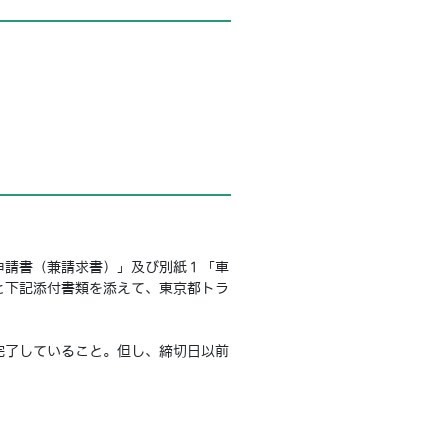
申請書（兼請求書）」及び別紙１「車
と下記添付書類を添えて、東京都トラ
完了していること。但し、締切日以前