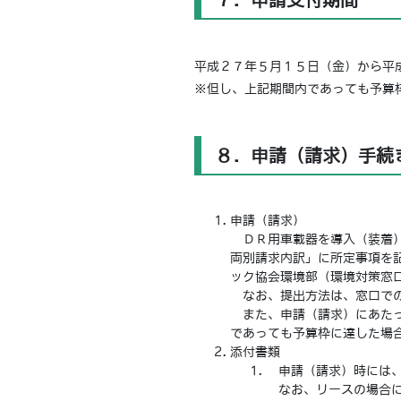
７．申請受付期間
平成２７年５月１５日（金）から平
※但し、上記期間内であっても予算
８．申請（請求）手続
申請（請求）
ＤＲ用車載器を導入（装着）
両別請求内訳」に所定事項を
ック協会環境部（環境対策窓
なお、提出方法は、窓口での
また、申請（請求）にあたっ
であっても予算枠に達した場
添付書類
申請（請求）時には、
なお、リースの場合に