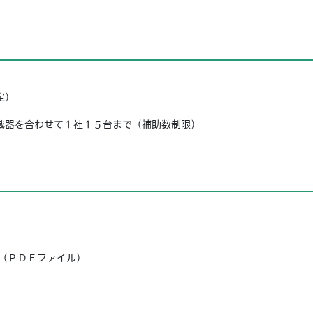
定）
載器を合わせて１社１５台まで（補助数制限）
（ＰＤＦファイル）