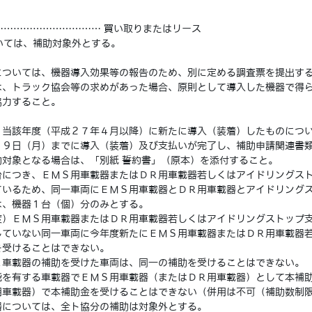
…………………………… 買い取りまたはリース
ては、補助対象外とする。
ついては、機器導入効果等の報告のため、別に定める調査票を提出す
、トラック協会等の求めがあった場合、原則として導入した機器で得ら
協力すること。
当該年度（平成２７年４月以降）に新たに導入（装着）したものについ
２９日（月）までに導入（装着）及び支払いが完了し、補助申請関連書
対象となる場合は、「別紙 誓約書」（原本）を添付すること。
につき、ＥＭＳ用車載器またはＤＲ用車載器若しくはアイドリングスト
ているため、同一車両にＥＭＳ用車載器とＤＲ用車載器とアイドリング
は、機器１台（個）分のみとする。
）ＥＭＳ用車載器またはＤＲ用車載器若しくはアイドリングストップ支
していない同一車両に今年度新たにＥＭＳ用車載器またはＤＲ用車載器
を受けることはできない。
車載器の補助を受けた車両は、同一の補助を受けることはできない。
を有する車載器でＥＭＳ用車載器（またはＤＲ用車載器）として本補助
用車載器）で本補助金を受けることはできない（併用は不可（補助数制
については、全ト協分の補助は対象外とする。