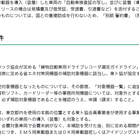
載器を導入（装着）した車両の「自動車検査証の写し」並びに装着（導
、リースの場合は見積書及び借受証、受渡書、引渡書など）を添付する
ものについては、国との重複助成を行わないため、「別紙 誓約書」（
件
ック協会が定める「貨物自動車用ドライブレコーダ選定ガイドライン
別表に定める省エネ対策用機器の補助対象機器に該当し、東ト協が指定
対象機器となったものについては、その都度、「対象機器一覧」に追
析ソフト、カードリーダー等の事務所用機器については、対象外とす
必ず補助対象機器であることを確認のうえ、申請（請求）すること。
、東京都内を使用の本拠の位置とする東ト協会員事業者が使用する事
のいずれの車両への導入（装着）も対象とする。
会費対象車両で会費未納がなく、本補助を受けた後、別に定める期間
につき、ＥＭＳ用車載器またはＤＲ用車載器若しくはアイドリングス