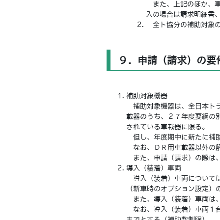
また、上記のほか、車
入の場合は請求明細書
全ト協分の補助対象の
９．申請（請求）の要
補助対象機器
補助対象機器は、全日本トラ
載器のうち、２７年度要綱の
されている車載器に限る。
但し、年度期中に新たに補助
なお、ＤＲ用車載器以外の解
また、申請（請求）の際は、
導入（装着）車両
導入（装着）車両については
（新車時のオプション設定）
また、導入（装着）車両は、
なお、導入（装着）車両１台
までとする（補助数制限）。