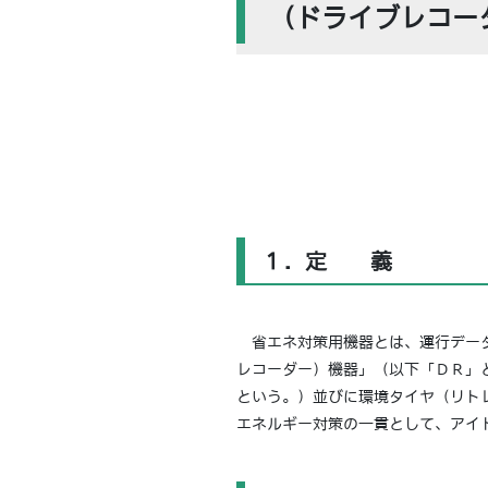
（ドライブレコーダ
１．定 義
省エネ対策用機器とは、運行データ
レコーダー）機器」（以下「ＤＲ」
という。）並びに環境タイヤ（リト
エネルギー対策の一貫として、アイ