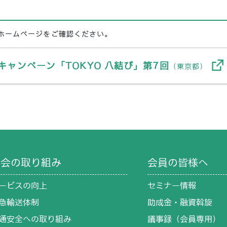
ホームページをご確認ください。
キャンペーン「TOKYO 八結び」第7回
（東京都）
協会の取り組み
会員の皆様へ
ービスの向上
セミナー情報
急輸送体制
助成金・融資斡旋
通安全への取り組み
議事録（会員専用）