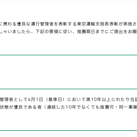
に携わる優良な運行管理者を表彰する東京運輸支局長表彰が実施
しゃいましたら、下記の要領に従い、推薦期日までにご提出をお
者
囲
管理者として4月1日（基準日）において満10年以上にわたり当
状態が優良である者（連続した10年でなくても推薦可・同一事
類