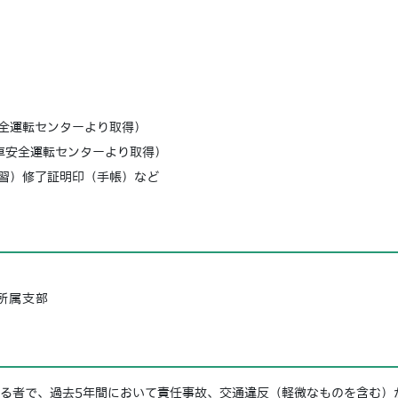
安全運転センターより取得）
車安全運転センターより取得）
講習）修了証明印（手帳）など
所属支部
他
る者で、過去5年間において責任事故、交通違反（軽微なものを含む）