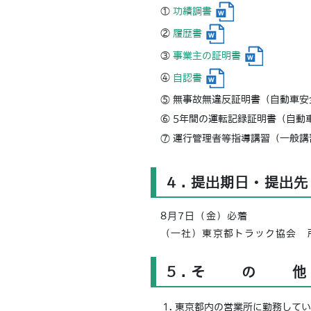
①
功績調書
②
履歴書
③
事業主の証明書
④
自認書
⑤ 無事故無違反証明書（自動車
⑥ 5年間の運転記録証明書（自動
⑦ 運行管理者等指導講習（一般
4.
提出期日・提出先
8月7日（金）必着
（一社）東京都トラック協会 
5.
その
東京都内の営業所に勤務してい