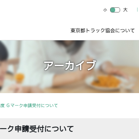
大
小
東京都トラック協会について
アーカイブ
度 Ｇマーク申請受付について
マーク申請受付について