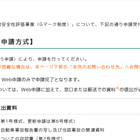
事業安全性評価事業（Gマーク制度）」について、下記の通り申請受
の申請方式】
行う申請）により、申請を行ってください。
が困難な場合は、本ページ下部の「本件のお問い合わせ先」へお問
、Web申請のみで申請完了となります。
※
ついては、Web申請に加えて、窓口または郵送での資料
の提出が
提出資料
第1号様式、更新申請は第6号様式）
）自動車事故報告書の写し及び当該事故の関連資料
ついての自認書（第2号様式）