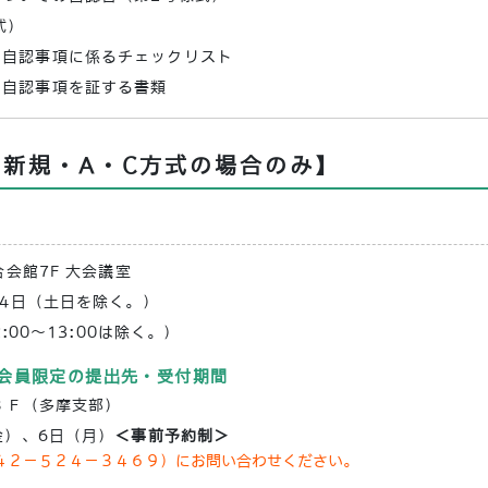
式）
の自認事項に係るチェックリスト
の自認事項を証する書類
【新規・A・C方式の場合のみ】
会館7F 大会議室
14日（土日を除く。）
2:00～13:00は除く。）
会員限定の提出先・受付期間
３Ｆ（多摩支部）
金）、6日（月）
＜事前予約制＞
４２－５２４－３４６９）にお問い合わせください。