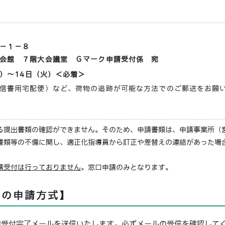
４
－１－８
会館 ７階大会議室 Ｇマーク申請受付係 宛
水）～14日（火）＜必着＞
信書用宅配便）など、荷物の追跡が可能な方法でのご郵送をお願
る提出書類の確認ができません。そのため、申請書類は、申請事業所（
書類等の不備に関し、適正化指導員から訂正や差替えの連絡があった場
請受付は行っておりません
。窓口申請のみとなります。
ての申請方式】
請受付完了メールを送信いたします。必ずメールの受信を確認して