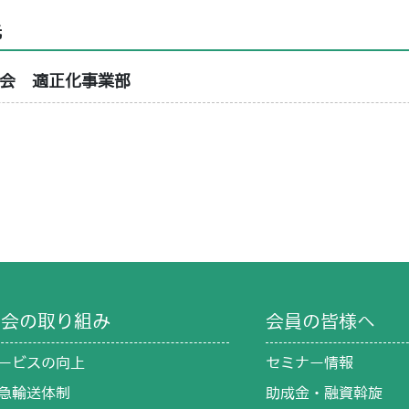
先
会 適正化事業部
８
９
協会の取り組み
会員の皆様へ
ービスの向上
セミナー情報
急輸送体制
助成金・融資斡旋