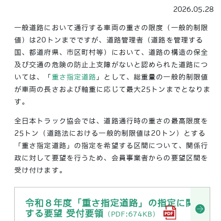
2026.05.28
一般道路において通行する車両の重さの限度（一般的制限
値）は20トンまでですが、道路管理者（道路を管理する
国、都道府県、市区町村等）において、道路の構造の保全
及び交通の危険の防止上支障がないと認められた道路につ
いては、「
重さ指定道路
」として、総重量の一般的制限値
が車両の長さおよび軸重に応じて最大25トンまでとなりま
す。
全日本トラック協会では、道路通行時の重さの最高限度を
25トン（道路法における一般的制限値は20トン）とする
「重さ指定道路」の指定を希望する区間について、関係行
政に対して要望を行うため、会員事業者からの要望区間を
受け付けます。
令和８年度「重さ指定道路」の指定に関
する要望 受付要領
（PDF:674KB）