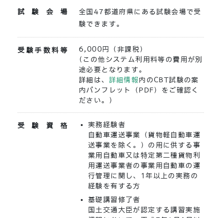
試験会場
全国47都道府県にある試験会場で受
験できます。
6,000円（非課税）
受験手数料等
（この他システム利用料等の費用が別
途必要となります。
詳細は、
詳細情報
内のCBT試験の案
内パンフレット（PDF）をご確認く
ださい。）
実務経験者
受験資格
自動車運送事業（貨物軽自動車運
送事業を除く。）の用に供する事
業用自動車又は特定第二種貨物利
用運送事業者の事業用自動車の運
行管理に関し、1年以上の実務の
経験を有する方
基礎講習修了者
国土交通大臣が認定する講習実施