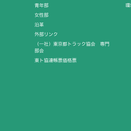
青年部
環
女性部
沿革
外部リンク
（一社）東京都トラック協会 専門
部会
東ト協連帳票価格票