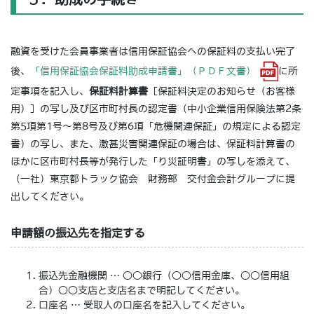
融資を受けた会員事業者は信用保証協会への保証料の支払い完了
後、
「信用保証協会保証料助成申請書」（ＰＤＦ文書）
に所
定事項を記入し、
保証料計算書
［保証料決定のお知らせ（お客様
用）］の写し及び区市町村長の認定書（中小企業信用保険法第2条
第5項第1号～第8号及び第6項「危機関連保証」の規定による認定
書）の写し、また、激甚災害関連保証の場合は、保証料計算書の
ほかに区市町村長等が発行した「り災証明書」の写しを添えて、
（一社）東京都トラック協会 財務部 交付金会計グループに提
出してください。
申請額の振込先を指定する
振込先金融機関 … ○○銀行（○○信用金庫、○○信用組
合）○○支店と支店名まで明記してください。
口座名 … 受取人の口座名を記入してください。