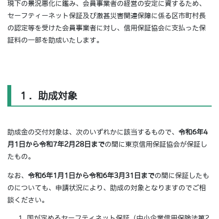
現下の景況悪化に鑑み、会員事業者の経営の安定に資するため、
セーフティーネット保証及び激甚災害関連保障に係る区市町村長
の認定等を受けた会員事業者に対し、信用保証協会に支払った保
証料の一部を助成いたします。
１．助成対象
助成金の交付対象は、次のいずれかに該当するもので、
令和6年4
月1日から令和7年2月28日まで
の間に東京信用保証協会が保証し
たもの。
なお、
令和6年1月1日から令和6年3月31日まで
の間に保証したも
のについても、申請状況により、助成の対象となりますのでご相
談ください。
国が定めるセーフティネット保証（中小企業信用保険法第2