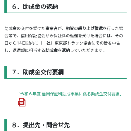
６．助成金の返納
助成金の交付を受けた事業者が、融資の
繰り上げ償還
を行った場
合等で、信用保証協会から保証料の返還を受けた場合には、その
日から14日以内に（一社）東京都トラック協会にその旨を申告
し、返還額に相当する
助成金
を
返納
していただきます。
７．助成金交付要綱
「令和６年度 信用保証料助成事業に係る助成金交付要綱」
８．提出先・問合せ先