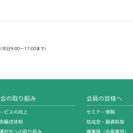
日9:00～17:00まで）
協会の取り組み
会員の皆様へ
ービスの向上
セミナー情報
急輸送体制
助成金・融資斡旋
通安全への取り組み
議事録（会員専用）