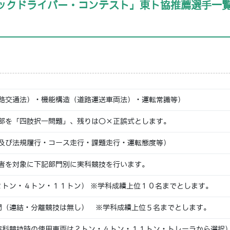
ックドライバー・コンテスト」東ト協推薦選手一
路交通法）・機能構造（道路運送車両法）・運転常識等）
部を「四肢択一問題」、残りは〇×正誤式とします。
及び法規履行・コース走行・課題走行・運転態度等）
者を対象に下記部門別に実科競技を行います。
２トン・４トン・１１トン） ※学科成績上位１０名までとします。
門（連結・分離競技は無し） ※学科成績上位５名までとします。
実科競技時の使用車両は２トン・４トン・１１トン・トレーラから選択