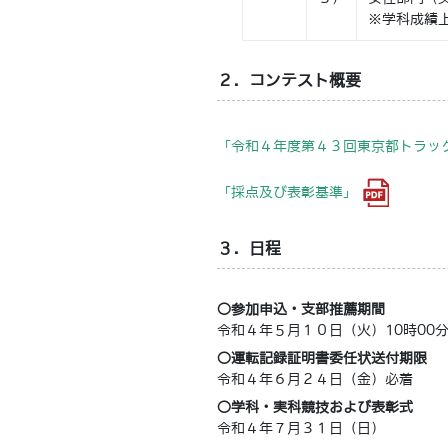
※学科成績
２．コンテスト概要
「令和４年度第４３回東京都トラッ
「採点及び表彰基準」
３．日程
○参加申込・支部推薦期間
令和４年５月１０日（火）10時00
○運転記録証明書委任状送付期限
令和４年６月２４日（金）必着
○学科・実科競技および表彰式
令和４年７月３１日（日）