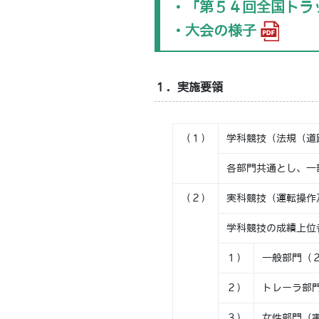
・「第５４回全国トラ
・大会の様子
１．実施要領
（１）
学科競技（法規（道
各部門共通とし、一
（２）
実科競技（運転操作
学科競技の成績上位
１）
一般部門（
２）
トレーラ部
３）
女性部門（