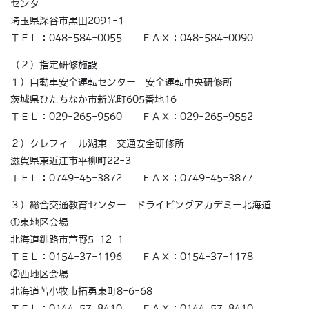
センター
埼玉県深谷市黒田2091-1
ＴＥＬ：048-584-0055 ＦＡＸ：048-584-0090
（２）指定研修施設
１）自動車安全運転センター 安全運転中央研修所
茨城県ひたちなか市新光町605番地16
ＴＥＬ：029-265-9560 ＦＡＸ：029-265-9552
２）クレフィール湖東 交通安全研修所
滋賀県東近江市平柳町22-3
ＴＥＬ：0749-45-3872 ＦＡＸ：0749-45-3877
３）総合交通教育センター ドライビングアカデミー北海道
①東地区会場
北海道釧路市芦野5-12-1
ＴＥＬ：0154-37-1196 ＦＡＸ：0154-37-1178
②西地区会場
北海道苫小牧市拓勇東町8-6-68
ＴＥＬ：0144-57-8410 ＦＡＸ：0144-57-8410