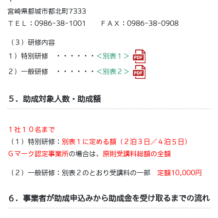
宮崎県都城市都北町7333
ＴＥＬ：0986-38-1001 ＦＡＸ：0986-38-0908
（３）研修内容
１）特別研修 ・・・・・・
＜別表１＞
２）一般研修 ・・・・・・
＜別表２＞
５．助成対象人数・助成額
１社１０名まで
（１）特別研修：
別表１に定める額（２泊３日／４泊５日）
Ｇマーク認定事業所
の場合は、
原則受講料総額の全額
（２）一般研修：別表２のとおり受講料の一部
定額10,000円
６．事業者が助成申込みから助成金を受け取るまでの流れ