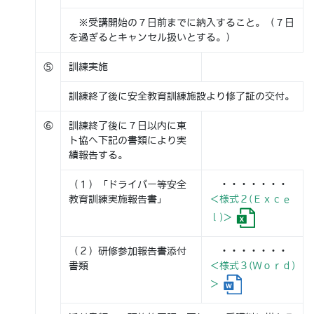
※受講開始の７日前までに納入すること。（７日
を過ぎるとキャンセル扱いとする。）
⑤
訓練実施
訓練終了後に安全教育訓練施設より修了証の交付。
⑥
訓練終了後に７日以内に東
ト協へ下記の書類により実
績報告する。
（１）「ドライバー等安全
・・・・・・・
教育訓練実施報告書」
＜様式２(Ｅｘｃｅ
ｌ)＞
（２）研修参加報告書添付
・・・・・・・
書類
＜様式３(Ｗｏｒｄ)
＞