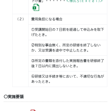
下げ書」・・・・・・
＜様式５(Ｅｘｃｅｌ)＞
（２）
費用負担になる場合
①受講開始日の７日前を経過して申込みを取下
げたとき。
②特別な事由無く、所定の研修を終了しない
か、又は受講を途中で中止したとき。
③所定の書類を添付した実施報告書を研修終了
後７日以内に提出しないとき。
④研修又は手続き等において、不適切な行為が
あったとき。
○実施要領