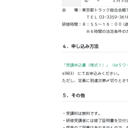
② 〃 ２月３日
会 場：東京都トラック総合会館7
ＴＥＬ 03-3359-3618／ Ｆ
研修時間：８：５５～１６：００ (
※６時間の法定条件のため、
４．申し込み方法
「受講申込書（様式１）」（ＭＳワ
4983） にてお申込みください。
ただし、定員に到達次第〆切りとさせ
５．その他
・受講料は無料です。
・研修受講者には修了証明書を交付
・昼食のご用意はありませんので、