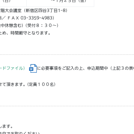
（日）
～１月２５日（金）
階大会議室（新宿区四谷3丁目1-8）
ＡＸ 03-3359-4983）
途中休憩含む)（受付８：３０～）
時間厳守となります。
ードファイル）
に必要事項をご記入の上、申込期間中（上記３の表中参
て頂きます。(定員１００名)
します。
各自でお取りください。