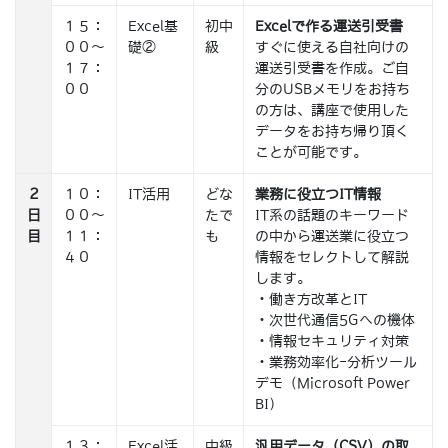
１５：
Excel基
初中
Excelで作る運送引受書
００～
礎②
級
すぐに使える自社向けの
１７：
運送引受書を作成。ご自
００
分のUSBメモリをお持ち
の方は、講座で使用した
データをお持ち帰り頂く
ことが可能です。
２
１０：
IT活用
どな
業務に役立つIT情報
日
００～
たで
IT系の話題のキーワード
目
１１：
も
の中から運送業に役立つ
４０
情報をセレクトして解説
します。
・働き方改革とIT
・次世代通信5Gへの機体
・情報セキュリティ対策
・業務効率化-分析ツール
デモ（Microsoft Power
BI）
１３：
Excel活
中級
汎用データ（CSV）の取