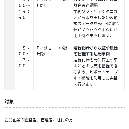
００～
用①
り込みと活用
１４：
業務ソフトやデジタコな
４０
どから取り出したCSV形
式のデータをExcelに取り
込むノウハウを中心に活
用事例を実習します。
１５：
Excel活
中級
運行記録から収益や原価
００～
用②
を把握する活用事例
１７：
運行記録を元に荷主や車
００
両ごとの収支を把握でき
るよう、ピボットテーブ
ルの機能を利用した実習
を行います。
対象
会員企業の経営者、管理者、社員の方