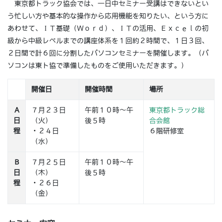
東京都トラック協会では、一日中セミナー受講はできないとい
う忙しい方や基本的な操作から応用機能を知りたい、という方に
あわせて、ＩＴ基礎（Ｗｏｒｄ）、ＩＴの活用、Ｅｘｃｅｌの初
級から中級レベルまでの講座体系を１回約２時間で、１日３回、
２日間で計６回に分割したパソコンセミナーを開催します。（パ
ソコンは東ト協で準備したものをご使用いただきます。）
開催日
開催時間
場所
Ａ
７月２３日
午前１０時～午
東京都トラック総
日
（火）
後５時
合会館
程
・２４日
６階研修室
（水）
Ｂ
７月２５日
午前１０時～午
日
（木）
後５時
程
・２６日
（金）