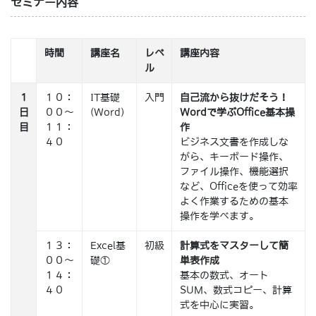
セミナー内容
時間
講座名
レベ
講座内容
ル
１
１０：
IT基礎
入門
自己流から抜けだそう！
日
００～
(Word)
Wordで学ぶOffice基本操
目
１１：
作
４０
ビジネス文書を作成しな
がら、キーボード操作、
ファイル操作、機能選択
など、Officeを使って効率
よく作業するための基本
操作を学べます。
１３：
Excel基
初級
計算式をマスターして簡
００～
礎①
単表作成
１４：
基本の数式、オート
４０
SUM、数式コピー、計算
式を中心に実習。