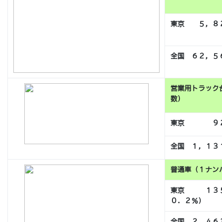
東京 ５，８
全国 ６２，５
営業用トラック
数）
東京 ９２，
全国 １，１３
普通車（１ナン
東京 １３５
０．２％）
全国 ２，４６