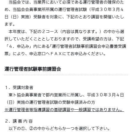
当協会では、当業界において必須である運行管理者の確保のた
め、当協会会員事業所所属の運行管理者試験（平成３０年３月４
日（日）実施）受験者を対象に、下記のとおり講習を開催いたし
ます。
本年度は、下記の２コース（内容は異なります。）の中から選
択していただくこととしておりますので、受講希望の方は、下記
「４．申込み」内にある｢運行管理者試験事前講習会申込書兼受講
票」により、申込窓口へＦＡＸにてお申込みください。
運行管理者試験事前講習会
１．受講対象者
東ト協会員事業者で都内営業所に所属し、平成３０年３月４日
（日）実施の運行管理者試験の受験申請済みの方
※運行管理者等指導講習の基礎講習や一般講習ではありません。
２．講 義 内 容
以下の①、②の中からどちらか一つを選択して下さい。