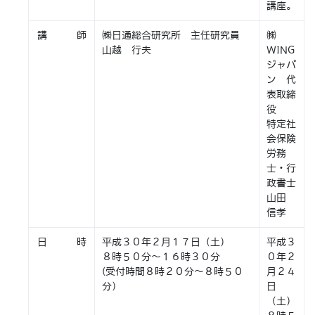
講座。
講 師
㈱日通総合研究所 主任研究員
㈱
山越 行夫
WING
ジャパ
ン 代
表取締
役
特定社
会保険
労務
士・行
政書士
山田
信孝
日 時
平成３０年２月１７日（土）
平成３
８時５０分～１６時３０分
０年２
(受付時間８時２０分～８時５０
月２４
分）
日
（土）