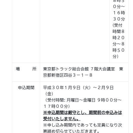
８時５
０分～
１６時
３０分
(受付
時間８
時２０
分～８
時５０
分）
場 所
東京都トラック総合会館 ７階大会議室 東
京都新宿区四谷３－１－８
申込期間
平成３０年１月９日（火）～２月９日
（金）
（受付時間: 月曜日～金曜日 ９時００分～
１７時００分）
※申込期間は厳守とし、期間前の申込みは
受付いたしません。
※申し込み期間内であっても定員になり次
第締め切らせていただきます。