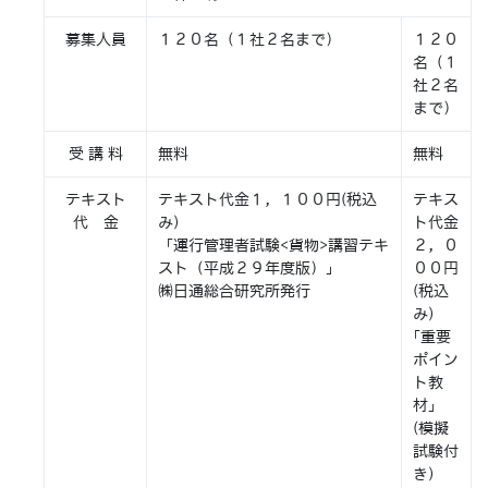
募集人員
１２０名（１社２名まで）
１２０
名（１
社２名
まで）
受 講 料
無料
無料
テキスト
テキスト代金１，１００円(税込
テキス
代 金
み)
ト代金
「運行管理者試験<貨物>講習テキ
２，０
スト（平成２９年度版）」
００円
㈱日通総合研究所発行
(税込
み)
｢重要
ポイン
ト教
材」
(模擬
試験付
き)