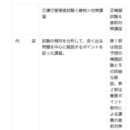
①運行管理者試験＜貨物＞対策講
②模擬
習
試験＆
直前対
策講座
内 容
試験の傾向を分析して、良く出る
第１部
問題を中心に解説するポイントを
は独自
絞った講習。
予想の
模擬試
験とそ
の詳細
な解
説、第
２部は
重要ポ
イント
教材に
よる講
義の直
前対策