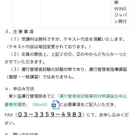
㈱
WING
ジャパ
ン発行
３．注 意 事 項
（１）受講料は無料ですが、テキスト代金を頂戴いたします。
（テキスト内容は毎回変更されております。）
（２）定員の関係上、上記２の①、②の中からどちらか一つと
させていただきます。
（３）運行管理者試験の試験対策であり、運行管理者指導講習
（基礎・一般講習）ではありません。
４．申込み方法
東ト協運行管理部あてに
「運行管理者試験事前対策講習会申込
書兼受講票」（Word）
に必要事項をご記入いただき、
０３－３３５９－４９８３
FAX（
）にて、お申し込みくだ
さい。
５．問い合わせ先