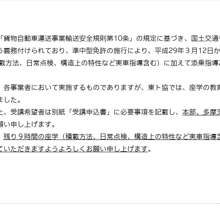
貨物自動車運送事業輸送安全規則第10条」の規定に基づき、国土交通
義務付けられており、準中型免許の施行により、平成29年３月12日か
積載方法、日常点検、構造上の特性など実車指導含む）に加えて添乗指導
各事業者において実施するものでありますが、東ト協では、座学の教育
ました。
、受講希望者は別紙「受講申込書」に必要事項を記載し、
本部、多摩
願い申し上げます。
、
残り９時間の座学（積載方法、日常点検、構造上の特性など実車指導
ていただきますようよろしくお願い申し上げます
。