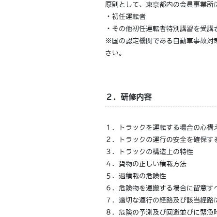
原則として、東京都内の会員事業所
・初任運転者
・その他初任運転者特別講習を受講
※国の認定機関である自動車事故対
さい。
２．研修内容
１．トラックを運転する場合の心構
２．トラックの運行の安全を確保す
３．トラックの構造上の特性
４．貨物の正しい積載方法
５．過積載の危険性
６．危険物を運搬する場合に留意す
７．適切な運行の経路及び該当経路
８．危険の予測及び回避並びに緊急