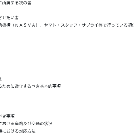
に所属する次の者
させたい者
策機構（ＮＡＳＶＡ）、ヤマト・スタッフ・サプライ等で行っている初
え
るために遵守するべき基本的事項
べき事項
における道路及び交通の状況
時における対応方法